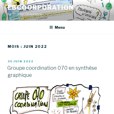
Aller
EBCOORPORATION
au
Facilitation Graphique
contenu
principal
Menu
MOIS : JUIN 2022
PUBLIÉ
30 JUIN 2022
LE
Groupe coordination 070 en synthèse
graphique