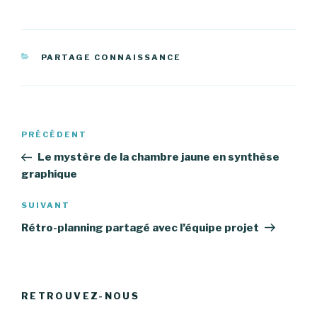
CATÉGORIES
PARTAGE CONNAISSANCE
Navigation
PRÉCÉDENT
Article
de
précédent
Le mystère de la chambre jaune en synthèse
l’article
graphique
SUIVANT
Article
suivant
Rétro-planning partagé avec l’équipe projet
RETROUVEZ-NOUS