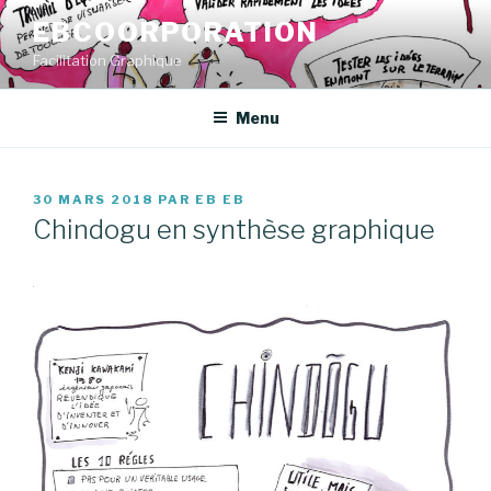
Aller
EBCOORPORATION
au
Facilitation Graphique
contenu
principal
Menu
PUBLIÉ
30 MARS 2018
PAR
EB EB
LE
Chindogu en synthèse graphique