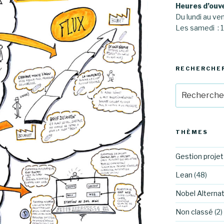
Heures d’ouv
Du lundi au ve
Les samedi :
RECHERCHE
Recherche
pour
:
THÈMES
Gestion projet
Lean
(48)
Nobel Alternat
Non classé
(2)