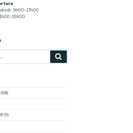
erture
ndredi : 9h00–17h00
 11h00–15h00
R
Recherche
(68)
if
(9)