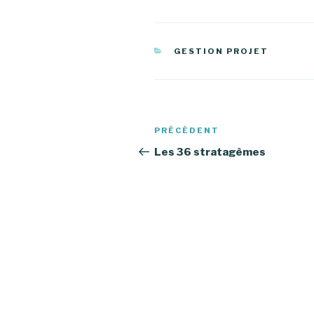
CATÉGORIES
GESTION PROJET
Navigation
PRÉCÉDENT
Article
de
précédent
Les 36 stratagèmes
l’article