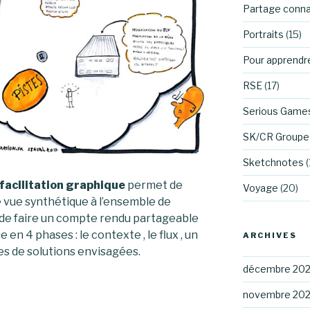
Partage conn
Portraits
(15)
Pour apprendr
RSE
(17)
Serious Game
SK/CR Groupe 
Sketchnotes
(
 facilitation graphique
permet de
Voyage
(20)
vue synthétique à l’ensemble de
n de faire un compte rendu partageable
ue en 4 phases : le contexte , le flux , un
ARCHIVES
es de solutions envisagées.
décembre 20
novembre 20