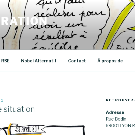
RATION
RSE
Nobel Alternatif
Contact
À propos de
RETROUVEZ
41
e situation
Adresse
Rue Bodin
69001 LYON R