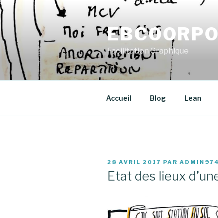
Aller
au
EBCOORPO
contenu
principal
Facilitation Graphique
Accueil
Blog
Lean
PUBLIÉ
28 AVRIL 2017
PAR
ADMIN97
LE
Etat des lieux d’un