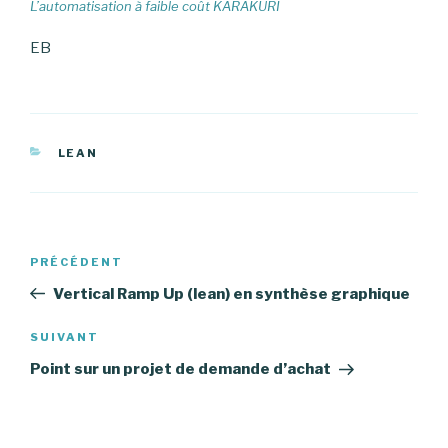
L’automatisation à faible coût KARAKURI
EB
CATÉGORIES
LEAN
Navigation
PRÉCÉDENT
Article
de
précédent
Vertical Ramp Up (lean) en synthèse graphique
l’article
SUIVANT
Article
suivant
Point sur un projet de demande d’achat