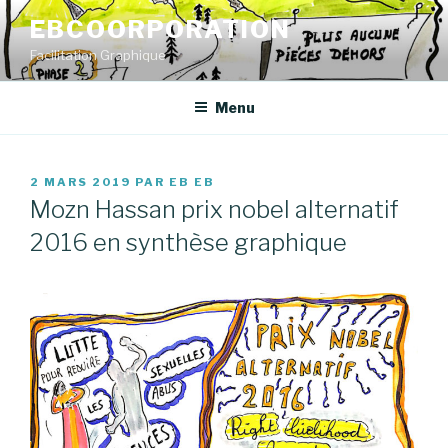
Aller
EBCOORPORATION
au
Facilitation Graphique
contenu
principal
Menu
PUBLIÉ
2 MARS 2019
PAR
EB EB
LE
Mozn Hassan prix nobel alternatif
2016 en synthèse graphique