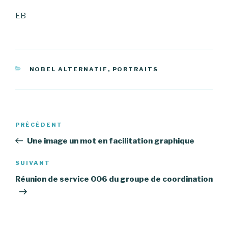
EB
CATÉGORIES
NOBEL ALTERNATIF
,
PORTRAITS
Navigation
PRÉCÉDENT
Article
de
précédent
Une image un mot en facilitation graphique
l’article
SUIVANT
Article
suivant
Réunion de service 006 du groupe de coordination