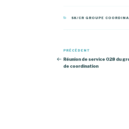
CATÉGORIES
SK/CR GROUPE COORDIN
Navigation
PRÉCÉDENT
Article
de
précédent
Réunion de service 028 du g
de coordination
l’article