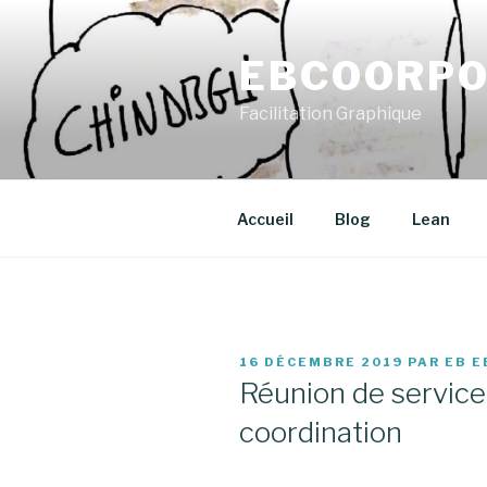
Aller
au
EBCOORPO
contenu
principal
Facilitation Graphique
Accueil
Blog
Lean
PUBLIÉ
16 DÉCEMBRE 2019
PAR
EB E
LE
Réunion de servic
coordination