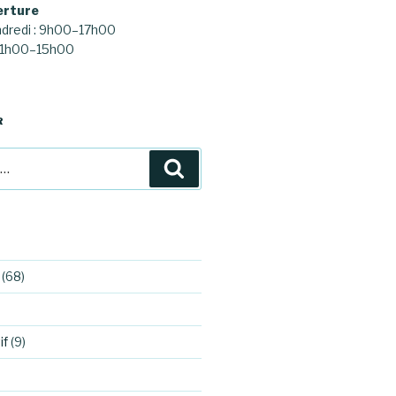
erture
ndredi : 9h00–17h00
 11h00–15h00
R
Recherche
(68)
if
(9)