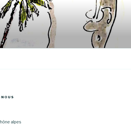
-NOUS
hône alpes