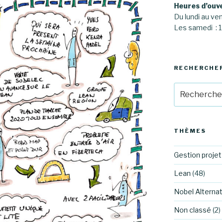
Heures d’ouv
Du lundi au ve
Les samedi :
RECHERCHE
Recherche
pour
:
THÈMES
Gestion projet
Lean
(48)
Nobel Alternat
Non classé
(2)