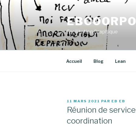
Aller
au
EBCOORPO
contenu
principal
Facilitation Graphique
Accueil
Blog
Lean
PUBLIÉ
11 MARS 2021
PAR
EB EB
LE
Réunion de servic
coordination