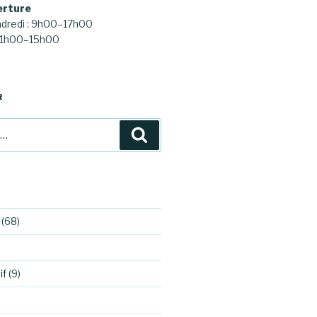
erture
ndredi : 9h00–17h00
 11h00–15h00
R
Recherche
(68)
if
(9)