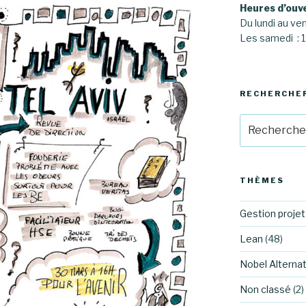
Heures d’ouv
Du lundi au ve
Les samedi :
RECHERCHE
Recherche
pour
:
THÈMES
Gestion projet
Lean
(48)
Nobel Alternat
Non classé
(2)