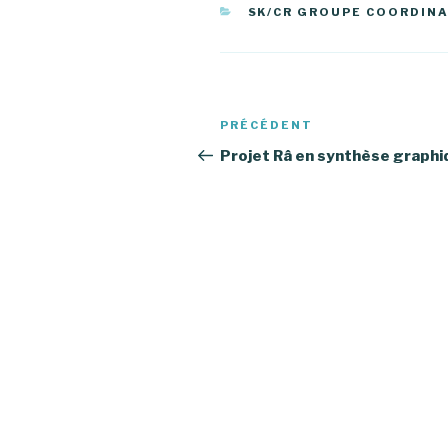
CATÉGORIES
SK/CR GROUPE COORDIN
Navigation
PRÉCÉDENT
Article
de
précédent
Projet Râ en synthèse graphi
l’article