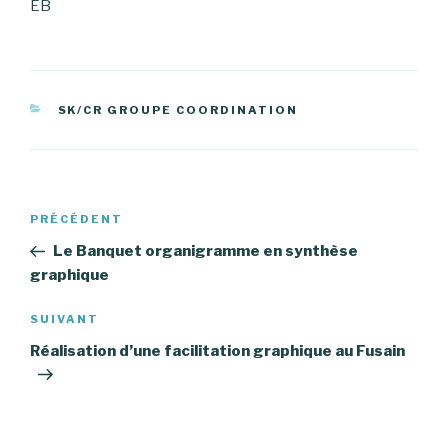
EB
CATÉGORIES
SK/CR GROUPE COORDINATION
Navigation
PRÉCÉDENT
Article
de
précédent
Le Banquet organigramme en synthèse
l’article
graphique
SUIVANT
Article
suivant
Réalisation d’une facilitation graphique au Fusain