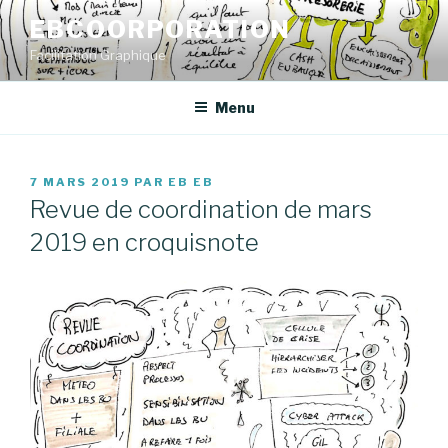
Aller
EBCOORPORATION
au
Facilitation Graphique
contenu
principal
Menu
PUBLIÉ
7 MARS 2019
PAR
EB EB
LE
Revue de coordination de mars
2019 en croquisnote