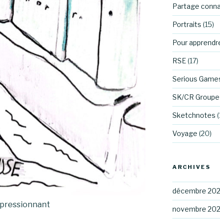
Partage conn
Portraits
(15)
Pour apprendr
RSE
(17)
Serious Game
SK/CR Groupe 
Sketchnotes
(
Voyage
(20)
ARCHIVES
décembre 20
mpressionnant
novembre 20