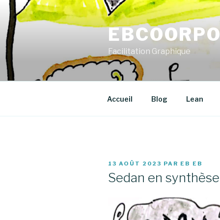
Aller
au
EBCOORPO
contenu
principal
Facilitation Graphique
Accueil
Blog
Lean
PUBLIÉ
13 AOÛT 2023
PAR
EB EB
LE
Sedan en synthèse