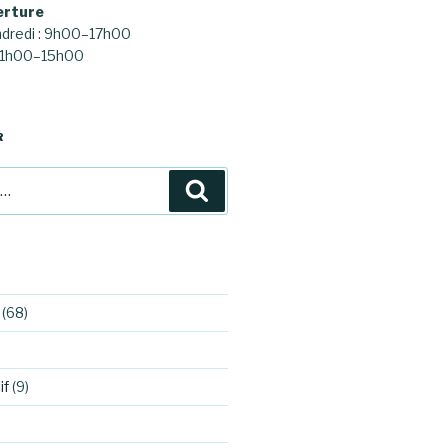
erture
ndredi : 9h00–17h00
 11h00–15h00
R
Recherche
(68)
if
(9)