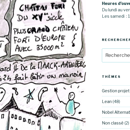
Heures d’ouv
Du lundi au ve
Les samedi :
RECHERCHE
Recherche
pour
:
THÈMES
Gestion projet
Lean
(48)
Nobel Alternat
Non classé
(2)