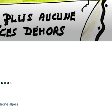
-NOUS
hône alpes