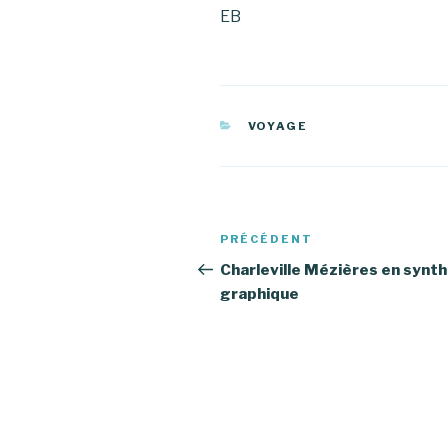
EB
CATÉGORIES
VOYAGE
Navigation
PRÉCÉDENT
Article
de
précédent
Charleville Mézières en synt
graphique
l’article