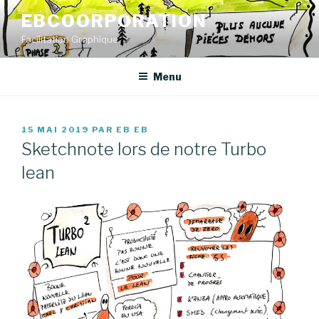
Aller
EBCOORPORATION
au
Facilitation Graphique
contenu
principal
Menu
PUBLIÉ
15 MAI 2019
PAR
EB EB
LE
Sketchnote lors de notre Turbo
lean