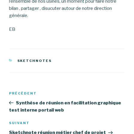
l’ensemble de nos usines, un moment pour faire notre
bilan , partager , disucuter autour de notre direction
générale.
EB
CATÉGORIES
SKETCHNOTES
Navigation
PRÉCÉDENT
Article
de
précédent
Synthèse de réunion en facilitation graphique
l’article
test interne portail web
SUIVANT
Article
suivant
Sketchnote réunion métier chef de projet