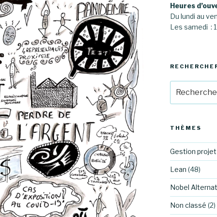
Heures d’ouv
Du lundi au ve
Les samedi :
RECHERCHE
Recherche
pour
:
THÈMES
Gestion projet
Lean
(48)
Nobel Alternat
Non classé
(2)