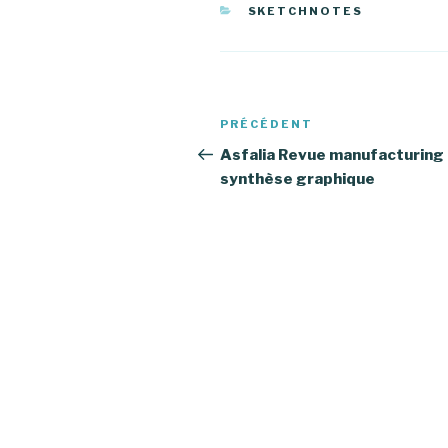
CATÉGORIES
SKETCHNOTES
Navigation
PRÉCÉDENT
Article
de
précédent
Asfalia Revue manufacturing
synthèse graphique
l’article