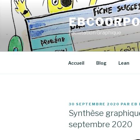
Aller
au
EBCOORPO
contenu
principal
Facilitation Graphique
Accueil
Blog
Lean
PUBLIÉ
30 SEPTEMBRE 2020
PAR
EB 
LE
Synthèse graphique
septembre 2020