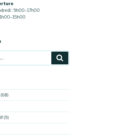
erture
ndredi : 9h00–17h00
 11h00–15h00
R
Recherche
(68)
if
(9)