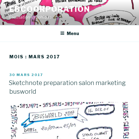
Aller
EBCOORPORATION
au
Facilitation Graphique
contenu
principal
Menu
MOIS : MARS 2017
PUBLIÉ
30 MARS 2017
LE
Sketchnote preparation salon marketing
busworld