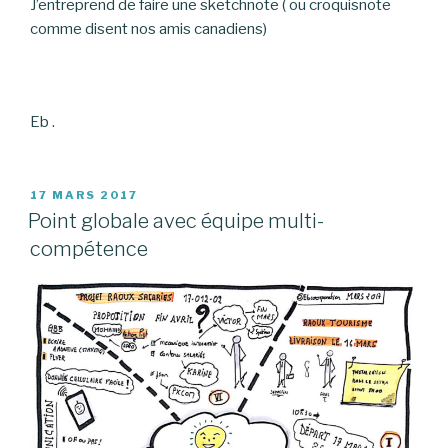
J’entreprend de faire une sketchnote ( ou croquisnote
comme disent nos amis canadiens)
Eb .
PUBLIÉ
17 MARS 2017
LE
Point globale avec équipe multi-
compétence