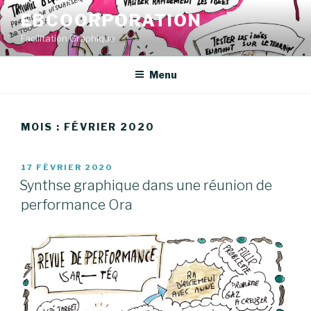
Aller
EBCOORPORATION
au
Facilitation Graphique
contenu
principal
Menu
MOIS : FÉVRIER 2020
PUBLIÉ
17 FÉVRIER 2020
LE
Synthse graphique dans une réunion de
performance Ora