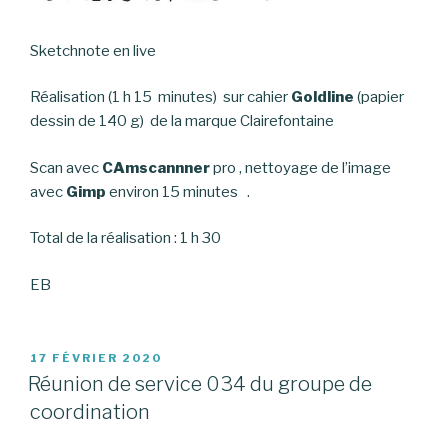
Sketchnote en live
Réalisation (1 h 15 minutes) sur cahier
Goldline
(papier
dessin de 140 g) de la marque Clairefontaine
Scan avec
CAmscannner
pro , nettoyage de l’image
avec
Gimp
environ 15 minutes .
Total de la réalisation : 1 h 30
EB
PUBLIÉ
17 FÉVRIER 2020
LE
Réunion de service 034 du groupe de
coordination