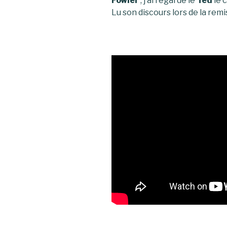
Fowler
, j’ai regardé le
Ted
le c
Lu son discours lors de la remi