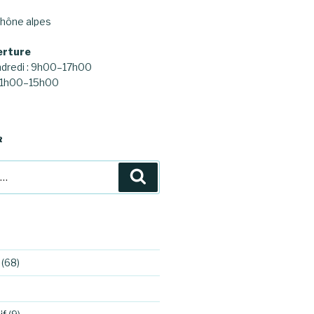
hône alpes
erture
ndredi : 9h00–17h00
 11h00–15h00
R
Recherche
(68)