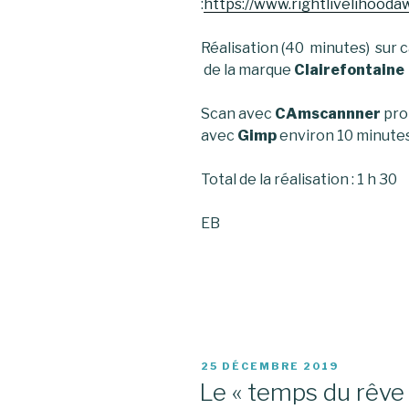
:
https://www.rightlivelihooda
Réalisation (40 minutes) sur 
de la marque
Clairefontaine
Scan avec
CAmscannner
pro 
avec
Gimp
environ 10 minute
Total de la réalisation : 1 h 30
EB
PUBLIÉ
25 DÉCEMBRE 2019
LE
Le « temps du rêve »