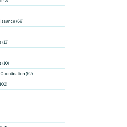
if
(9)
aissance
(68)
e
(13)
s
(10)
Coordination
(62)
102)