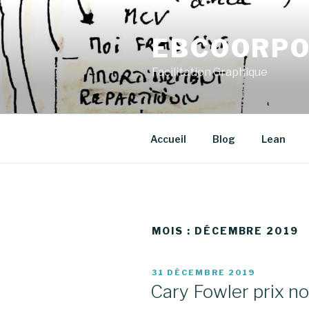
Aller
au
EBCOORPO
contenu
principal
Facilitation Graphique
Accueil
Blog
Lean
MOIS : DÉCEMBRE 2019
PUBLIÉ
31 DÉCEMBRE 2019
LE
Cary Fowler prix no