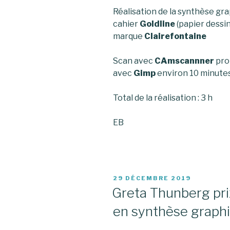
Réalisation de la synthèse gr
cahier
Goldline
(papier dessin
marque
Clairefontaine
Scan avec
CAmscannner
pro 
avec
Gimp
environ 10 minute
Total de la réalisation : 3 h
EB
PUBLIÉ
29 DÉCEMBRE 2019
LE
Greta Thunberg pri
en synthèse graph