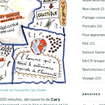
Nobel Alternat
Non classé
(2)
Partage conn
Portraits
(15)
Pour apprendr
RSE
(17)
Serious Game
SK/CR Groupe 
Sketchnotes
(
Voyage
(20)
ricole de l’humanité Cary Fowler
ARCHIVES
é 100 minutes , découverte de
Cary