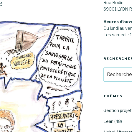
e
Rue Bodin
69001 LYON R
Heures d’ouv
Du lundi au ve
Les samedi :
RECHERCHE
Recherche
pour
:
THÈMES
Gestion projet
Lean
(48)