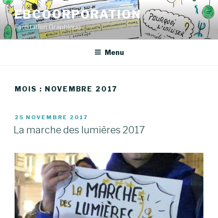
Aller
EBCOORPORATION
au
Facilitation Graphique
contenu
principal
Menu
MOIS : NOVEMBRE 2017
PUBLIÉ
25 NOVEMBRE 2017
LE
La marche des lumières 2017