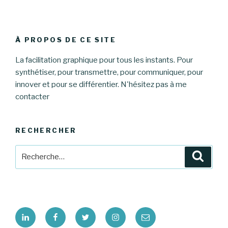
À PROPOS DE CE SITE
La facilitation graphique pour tous les instants. Pour
synthétiser, pour transmettre, pour communiquer, pour
innover et pour se différentier. N'hésitez pas à me
contacter
RECHERCHER
Recherche
Reche
pour
:
Linkedin
Facebook
Twitter
Instagram
E-
mail