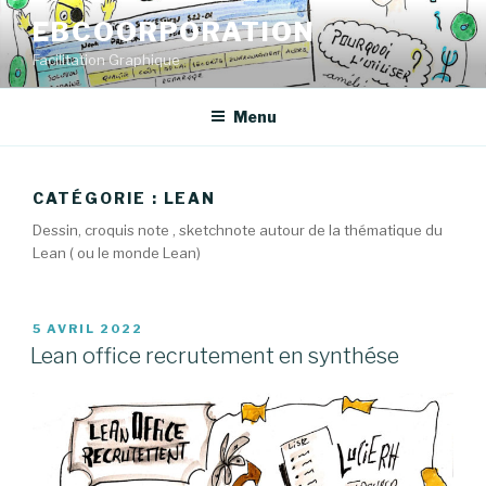
Aller
EBCOORPORATION
au
Facilitation Graphique
contenu
principal
Menu
CATÉGORIE : LEAN
Dessin, croquis note , sketchnote autour de la thématique du
Lean ( ou le monde Lean)
PUBLIÉ
5 AVRIL 2022
LE
Lean office recrutement en synthése