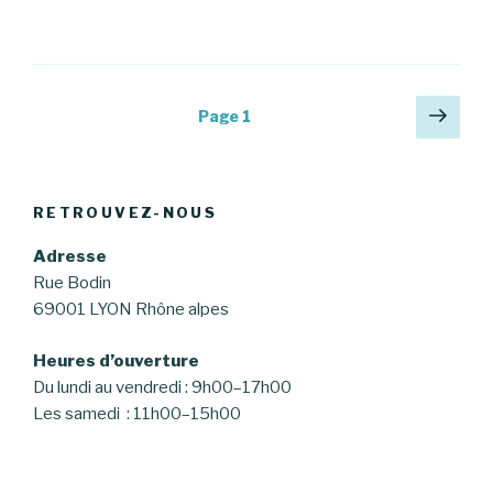
Navigation
Pag
Page
1
suiv
des
articles
RETROUVEZ-NOUS
Adresse
Rue Bodin
69001 LYON Rhône alpes
Heures d’ouverture
Du lundi au vendredi : 9h00–17h00
Les samedi : 11h00–15h00