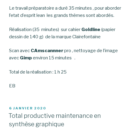
Le travail préparatoire a duré 35 minutes , pour aborder
l’etat d’esprit lean les grands thèmes sont abordés.
Réalisation (35 minutes) sur cahier
Goldline
(papier
dessin de 140 g) de la marque Clairefontaine
Scan avec
CAmscannner
pro , nettoyage de l’image
avec
Gimp
environ 15 minutes .
Total de la réalisation : 1 h 25
EB
PUBLIÉ
6 JANVIER 2020
LE
Total productive maintenance en
synthèse graphique