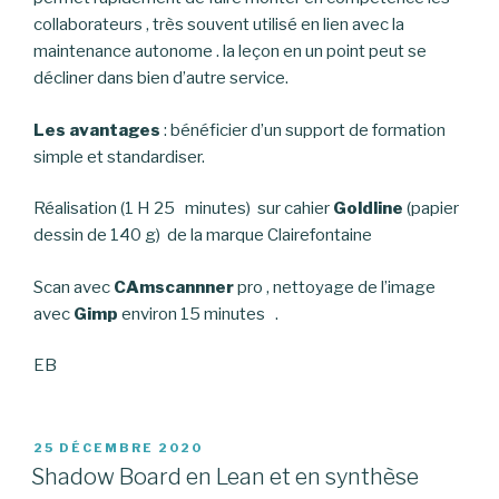
collaborateurs , très souvent utilisé en lien avec la
maintenance autonome . la leçon en un point peut se
décliner dans bien d’autre service.
Les avantages
: bénéficier d’un support de formation
simple et standardiser.
Réalisation (1 H 25 minutes) sur cahier
Goldline
(papier
dessin de 140 g) de la marque Clairefontaine
Scan avec
CAmscannner
pro , nettoyage de l’image
avec
Gimp
environ 15 minutes .
EB
PUBLIÉ
25 DÉCEMBRE 2020
LE
Shadow Board en Lean et en synthèse