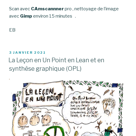
Scan avec
CAmscannner
pro , nettoyage de l’image
avec
Gimp
environ 15 minutes .
EB
PUBLIÉ
3 JANVIER 2021
LE
La Leçon en Un Point en Lean et en
synthèse graphique (OPL)