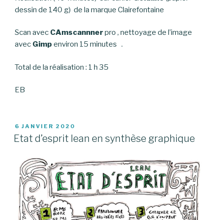
dessin de 140 g) de la marque Clairefontaine
Scan avec
CAmscannner
pro , nettoyage de l’image
avec
Gimp
environ 15 minutes .
Total de la réalisation : 1 h 35
EB
PUBLIÉ
6 JANVIER 2020
LE
Etat d’esprit lean en synthèse graphique