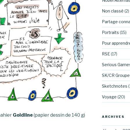
Nobel Alternat
Non classé
(2)
Partage conn
Portraits
(15)
Pour apprendr
RSE
(17)
Serious Game
SK/CR Groupe 
Sketchnotes
(
Voyage
(20)
cahier
Goldline
(papier dessin de 140 g)
ARCHIVES