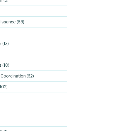
if
(9)
aissance
(68)
e
(13)
s
(10)
Coordination
(62)
102)