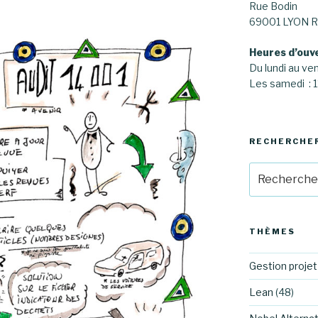
Rue Bodin
69001 LYON R
Heures d’ouv
Du lundi au ve
Les samedi :
RECHERCHE
Recherche
pour
:
THÈMES
Gestion projet
Lean
(48)