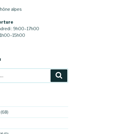
hône alpes
erture
ndredi : 9h00–17h00
 11h00–15h00
R
Recherche
(68)