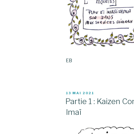
EB
PUBLIÉ
13 MAI 2021
LE
Partie 1 : Kaizen C
Imaï