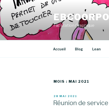
Aller
au
EBCOORPO
contenu
principal
Facilitation Graphique
Accueil
Blog
Lean
MOIS : MAI 2021
PUBLIÉ
28 MAI 2021
LE
Réunion de servic