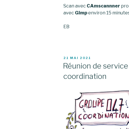
Scan avec
CAmscannner
pro 
avec
Gimp
environ 15 minute
EB
PUBLIÉ
21 MAI 2021
LE
Réunion de service
coordination