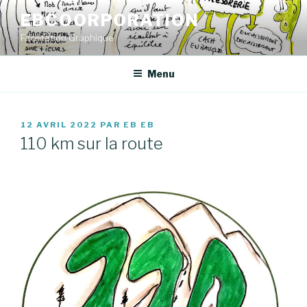
Aller
EBCOORPORATION
au
Facilitation Graphique
contenu
principal
Menu
PUBLIÉ
12 AVRIL 2022
PAR
EB EB
LE
110 km sur la route