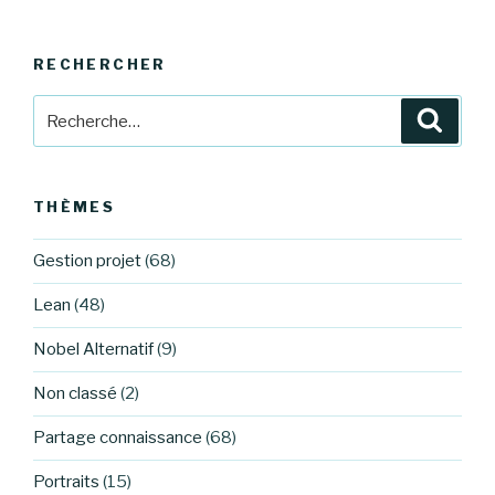
RECHERCHER
Recherche
Reche
pour
:
THÈMES
Gestion projet
(68)
Lean
(48)
Nobel Alternatif
(9)
Non classé
(2)
Partage connaissance
(68)
Portraits
(15)