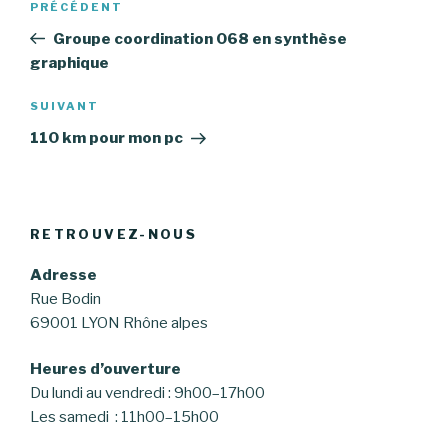
PRÉCÉDENT
Article
de
précédent
Groupe coordination 068 en synthèse
l’article
graphique
SUIVANT
Article
suivant
110 km pour mon pc
RETROUVEZ-NOUS
Adresse
Rue Bodin
69001 LYON Rhône alpes
Heures d’ouverture
Du lundi au vendredi : 9h00–17h00
Les samedi : 11h00–15h00