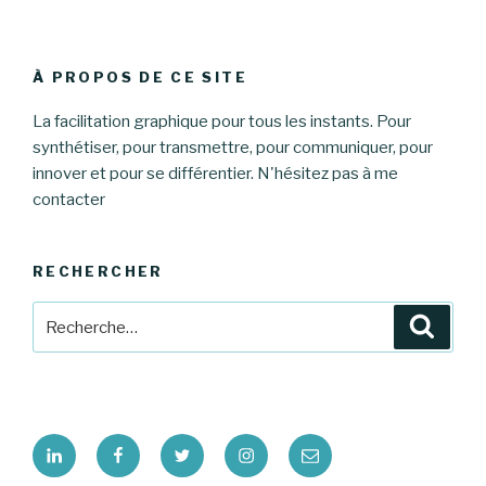
À PROPOS DE CE SITE
La facilitation graphique pour tous les instants. Pour
synthétiser, pour transmettre, pour communiquer, pour
innover et pour se différentier. N'hésitez pas à me
contacter
RECHERCHER
Recherche
Reche
pour
:
Linkedin
Facebook
Twitter
Instagram
E-
mail