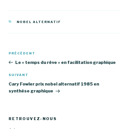
CATÉGORIES
NOBEL ALTERNATIF
Navigation
PRÉCÉDENT
Article
de
précédent
Le « temps du rêve » en facilitation graphique
l’article
SUIVANT
Article
suivant
Cary Fowler prix nobel alternatif 1985 en
synthèse graphique
RETROUVEZ-NOUS