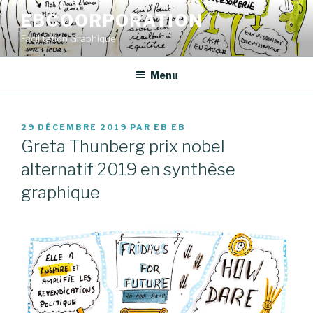
Aller
EBCOORPORATION
au
Facilitation Graphique
contenu
principal
Menu
PUBLIÉ
29 DÉCEMBRE 2019
PAR
EB EB
LE
Greta Thunberg prix nobel
alternatif 2019 en synthèse
graphique