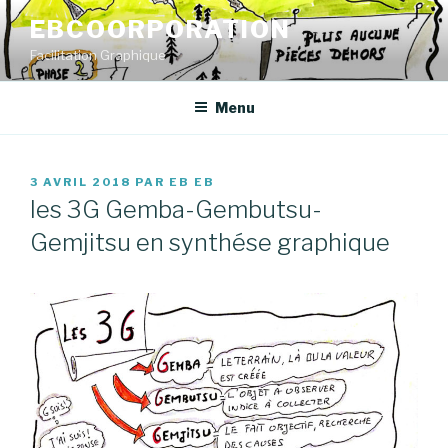
Aller
EBCOORPORATION
au
Facilitation Graphique
contenu
principal
Menu
PUBLIÉ
3 AVRIL 2018
PAR
EB EB
LE
les 3G Gemba-Gembutsu-
Gemjitsu en synthése graphique