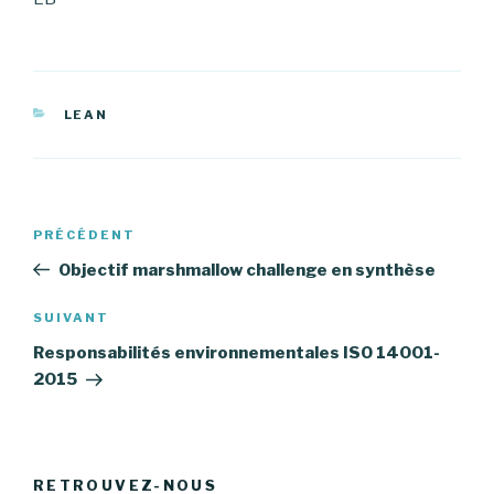
CATÉGORIES
LEAN
Navigation
PRÉCÉDENT
Article
de
précédent
Objectif marshmallow challenge en synthèse
l’article
SUIVANT
Article
suivant
Responsabilités environnementales ISO 14001-
2015
RETROUVEZ-NOUS