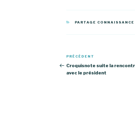
CATÉGORIES
PARTAGE CONNAISSANCE
Navigation
PRÉCÉDENT
Article
de
précédent
Croquisnote suite la rencont
avec le président
l’article