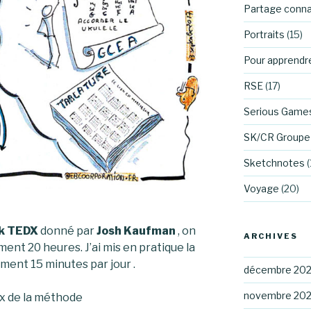
Partage conn
Portraits
(15)
Pour apprendr
RSE
(17)
Serious Game
SK/CR Groupe 
Sketchnotes
(
Voyage
(20)
lk TEDX
donné par
Josh Kaufman
, on
ARCHIVES
nt 20 heures. J’ai mis en pratique la
ent 15 minutes par jour .
décembre 20
novembre 20
ux de la méthode