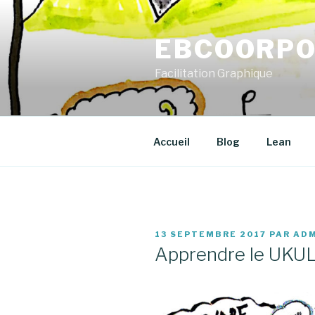
Aller
au
EBCOORPO
contenu
principal
Facilitation Graphique
Accueil
Blog
Lean
PUBLIÉ
13 SEPTEMBRE 2017
PAR
ADM
LE
Apprendre le UKU