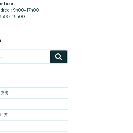
erture
ndredi : 9h00–17h00
 11h00–15h00
R
Recherche
(68)
if
(9)