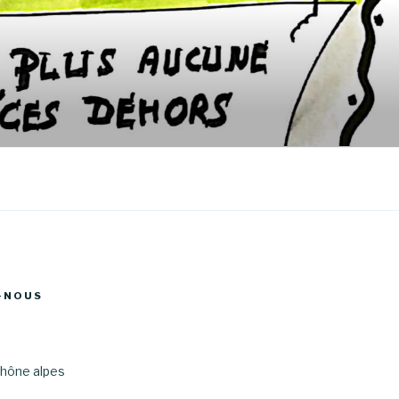
-NOUS
hône alpes