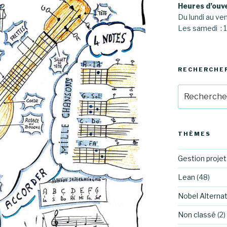
Heures d’ouv
Du lundi au ve
Les samedi :
RECHERCHE
Recherche
pour
:
THÈMES
Gestion projet
Lean
(48)
Nobel Alternat
Non classé
(2)