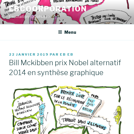
Aller
EBCOORPORATION
au
Facilitation Graphique
contenu
principal
Menu
PUBLIÉ
22 JANVIER 2019
PAR
EB EB
LE
Bill Mckibben prix Nobel alternatif
2014 en synthèse graphique