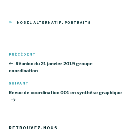
CATÉGORIES
NOBEL ALTERNATIF
,
PORTRAITS
Navigation
PRÉCÉDENT
Article
de
précédent
Réunion du 21 janvier 2019 groupe
l’article
coordination
SUIVANT
Article
suivant
Revue de coordination 001 en synthèse graphique
RETROUVEZ-NOUS