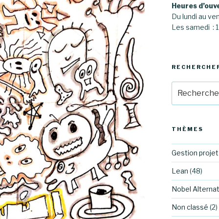
Heures d’ouv
Du lundi au ve
Les samedi :
RECHERCHE
Recherche
pour
:
THÈMES
Gestion projet
Lean
(48)
Nobel Alternat
Non classé
(2)