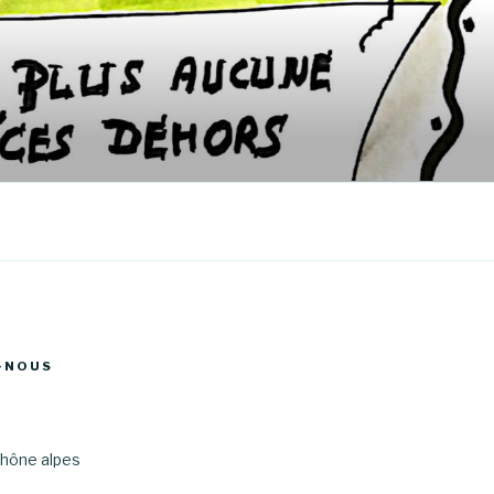
-NOUS
hône alpes