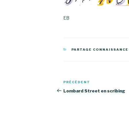
EB
CATÉGORIES
PARTAGE CONNAISSANCE
Navigation
PRÉCÉDENT
Article
de
précédent
Lombard Street en scribing
l’article