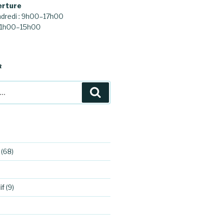
erture
ndredi : 9h00–17h00
 11h00–15h00
R
Recherche
(68)
if
(9)