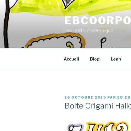
Aller
au
EBCOORPO
contenu
principal
Facilitation Graphique
Accueil
Blog
Lean
PUBLIÉ
26 OCTOBRE 2019
PAR
EB EB
LE
Boite Origami Hall