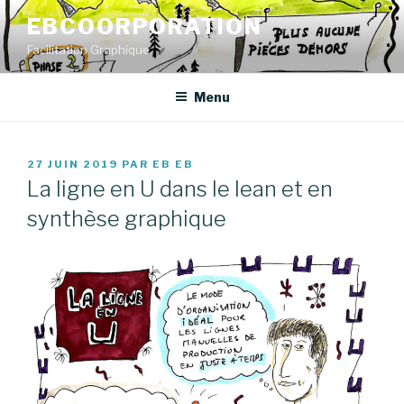
Aller
EBCOORPORATION
au
Facilitation Graphique
contenu
principal
Menu
PUBLIÉ
27 JUIN 2019
PAR
EB EB
LE
La ligne en U dans le lean et en
synthèse graphique