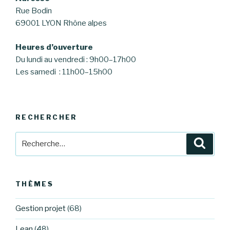
Rue Bodin
69001 LYON Rhône alpes
Heures d’ouverture
Du lundi au vendredi : 9h00–17h00
Les samedi : 11h00–15h00
RECHERCHER
Recherche
Reche
pour
:
THÈMES
Gestion projet
(68)
Lean
(48)