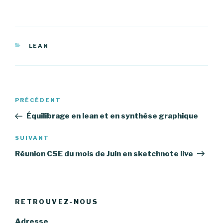
CATÉGORIES
LEAN
Navigation
PRÉCÉDENT
Article
de
précédent
Équilibrage en lean et en synthèse graphique
l’article
SUIVANT
Article
suivant
Réunion CSE du mois de Juin en sketchnote live
RETROUVEZ-NOUS
Adresse