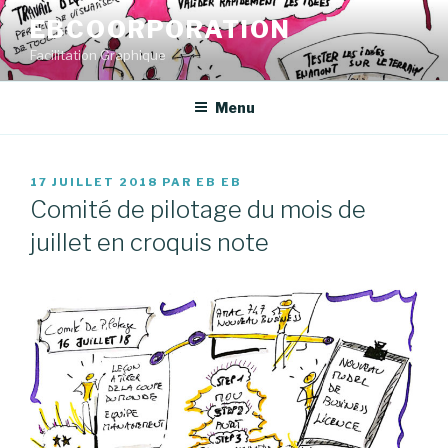
Aller
EBCOORPORATION
au
Facilitation Graphique
contenu
principal
Menu
PUBLIÉ
17 JUILLET 2018
PAR
EB EB
LE
Comité de pilotage du mois de
juillet en croquis note