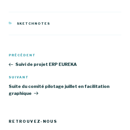
CATÉGORIES
SKETCHNOTES
Navigation
PRÉCÉDENT
Article
de
précédent
Suivi de projet ERP EUREKA
l’article
SUIVANT
Article
suivant
Suite du comité pilotage juillet en facilitation
graphique
RETROUVEZ-NOUS