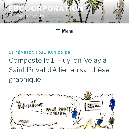
Aller
EBCOORPORATION
au
Facilitation Graphique
contenu
principal
Menu
PUBLIÉ
21 FÉVRIER 2021
PAR
EB EB
LE
Compostelle 1 : Puy-en-Velay à
Saint Privat d’Allier en synthèse
graphique