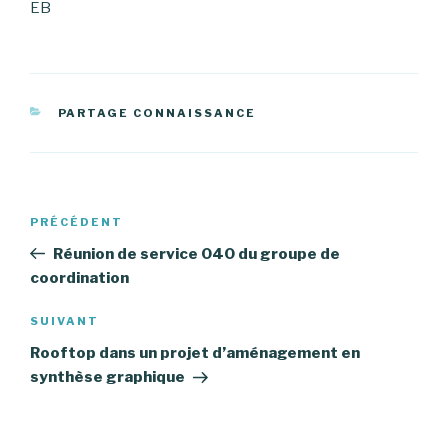
EB
CATÉGORIES
PARTAGE CONNAISSANCE
Navigation
PRÉCÉDENT
Article
de
précédent
Réunion de service 040 du groupe de
l’article
coordination
SUIVANT
Article
suivant
Rooftop dans un projet d’aménagement en
synthèse graphique