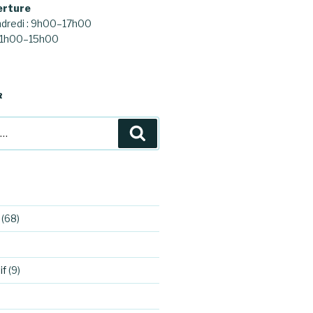
erture
ndredi : 9h00–17h00
 11h00–15h00
R
Recherche
(68)
if
(9)