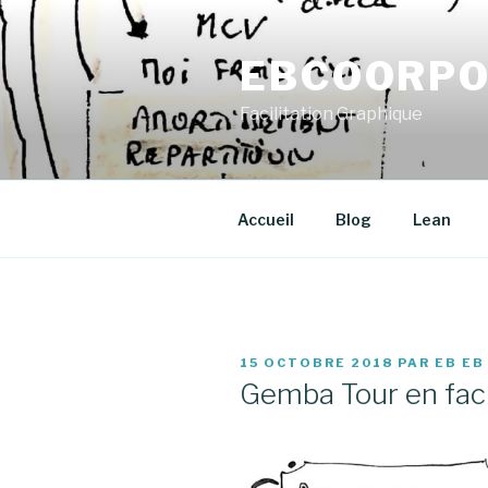
Aller
au
EBCOORPO
contenu
principal
Facilitation Graphique
Accueil
Blog
Lean
PUBLIÉ
15 OCTOBRE 2018
PAR
EB EB
LE
Gemba Tour en faci