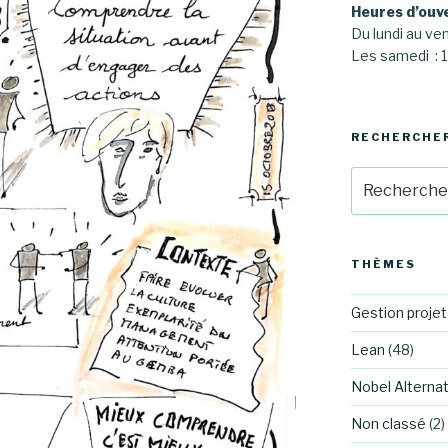
Heures d’ouv
Du lundi au ve
Les samedi :
RECHERCHE
Recherche
pour
:
THÈMES
Gestion projet
Lean
(48)
Nobel Alternat
Non classé
(2)