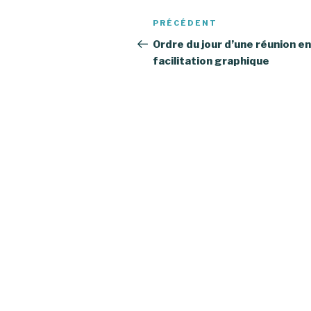
Navigation
PRÉCÉDENT
Article
de
précédent
Ordre du jour d’une réunion en
facilitation graphique
l’article