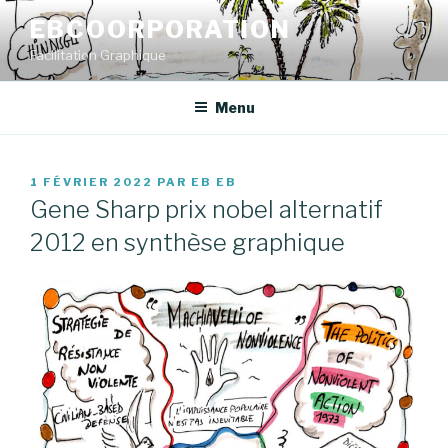
Aller
EBCOORPORATION
au
Facilitation Graphique
contenu
principal
Menu
PUBLIÉ
1 FÉVRIER 2022
PAR
EB EB
LE
Gene Sharp prix nobel alternatif
2012 en synthèse graphique