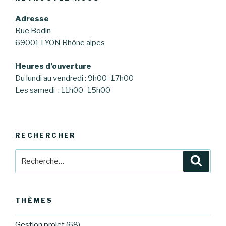
Adresse
Rue Bodin
69001 LYON Rhône alpes
Heures d’ouverture
Du lundi au vendredi : 9h00–17h00
Les samedi : 11h00–15h00
RECHERCHER
Recherche
Reche
pour
:
THÈMES
Gestion projet
(68)