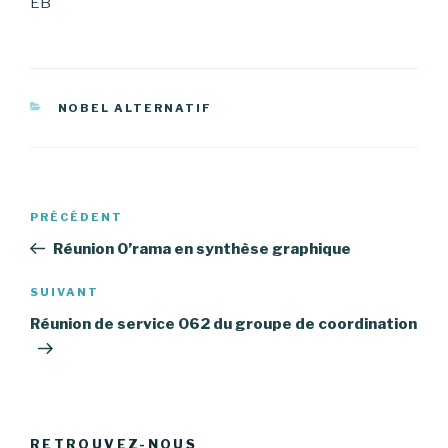
EB
CATÉGORIES
NOBEL ALTERNATIF
Navigation
PRÉCÉDENT
Article
de
précédent
Réunion O’rama en synthèse graphique
l’article
SUIVANT
Article
suivant
Réunion de service 062 du groupe de coordination
RETROUVEZ-NOUS