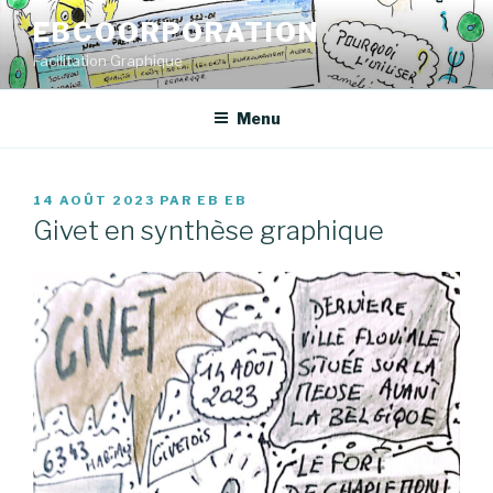
Aller
EBCOORPORATION
au
Facilitation Graphique
contenu
principal
Menu
PUBLIÉ
14 AOÛT 2023
PAR
EB EB
LE
Givet en synthèse graphique