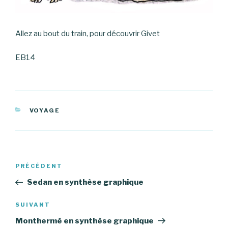
Allez au bout du train, pour découvrir Givet
EB14
CATÉGORIES
VOYAGE
Navigation
PRÉCÉDENT
Article
de
précédent
Sedan en synthèse graphique
l’article
SUIVANT
Article
suivant
Monthermé en synthèse graphique