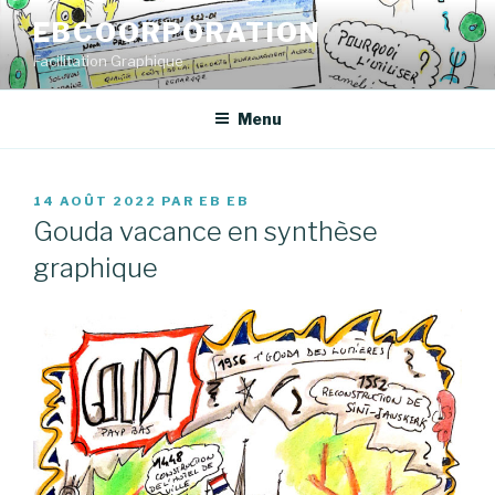
Aller
EBCOORPORATION
au
Facilitation Graphique
contenu
principal
Menu
PUBLIÉ
14 AOÛT 2022
PAR
EB EB
LE
Gouda vacance en synthèse
graphique