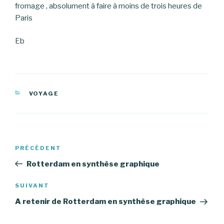
fromage , absolument à faire à moins de trois heures de
Paris
Eb
CATÉGORIES
VOYAGE
Navigation
PRÉCÉDENT
Article
de
précédent
Rotterdam en synthèse graphique
l’article
SUIVANT
Article
suivant
A retenir de Rotterdam en synthèse graphique