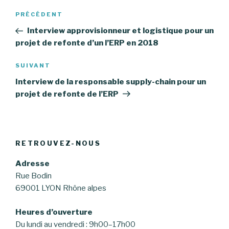
Navigation
PRÉCÉDENT
Article
de
précédent
Interview approvisionneur et logistique pour un
l’article
projet de refonte d’un l’ERP en 2018
SUIVANT
Article
suivant
Interview de la responsable supply-chain pour un
projet de refonte de l’ERP
RETROUVEZ-NOUS
Adresse
Rue Bodin
69001 LYON Rhône alpes
Heures d’ouverture
Du lundi au vendredi : 9h00–17h00