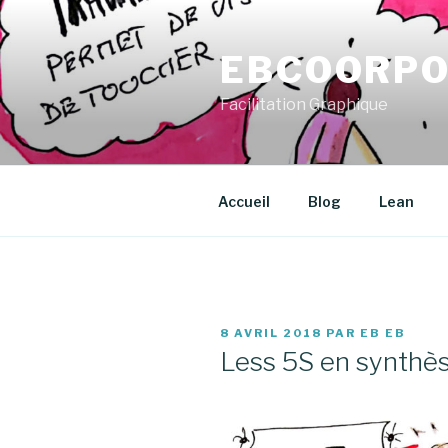
Aller
au
EBCOORPO
contenu
principal
Facilitation Graphique
Accueil
Blog
Lean
PUBLIÉ
8 AVRIL 2018
PAR
EB EB
LE
Less 5S en synthè