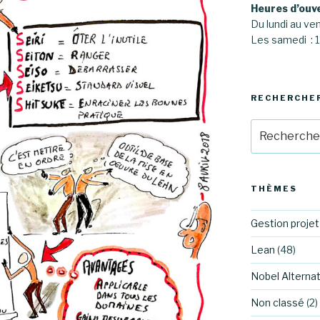
Heures d’ouv
Du lundi au ve
Les samedi :
RECHERCHE
Recherche
pour
:
THÈMES
Gestion projet
Lean
(48)
Nobel Alternat
Non classé
(2)