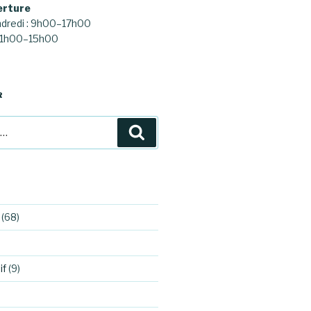
erture
ndredi : 9h00–17h00
 11h00–15h00
R
Recherche
(68)
if
(9)