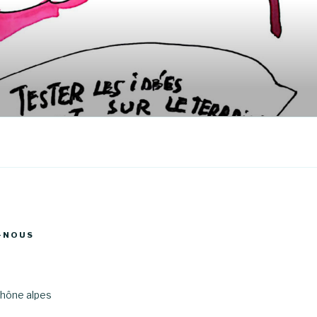
-NOUS
hône alpes