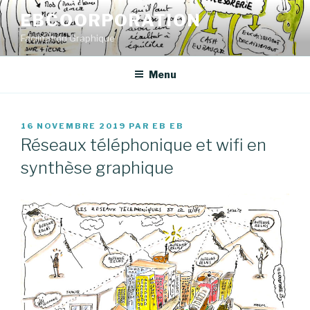
Aller
EBCOORPORATION
au
Facilitation Graphique
contenu
principal
Menu
PUBLIÉ
16 NOVEMBRE 2019
PAR
EB EB
LE
Réseaux téléphonique et wifi en
synthèse graphique