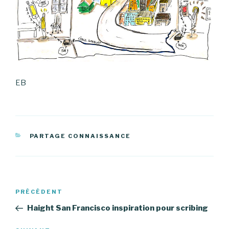
EB
CATÉGORIES
PARTAGE CONNAISSANCE
Navigation
PRÉCÉDENT
Article
de
précédent
Haight San Francisco inspiration pour scribing
l’article