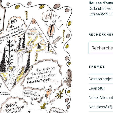
Heures d’ouv
Du lundi au ve
Les samedi :
RECHERCHE
Recherche
pour
:
THÈMES
Gestion projet
Lean
(48)
Nobel Alternat
Non classé
(2)