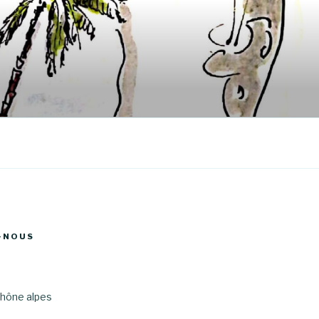
-NOUS
hône alpes