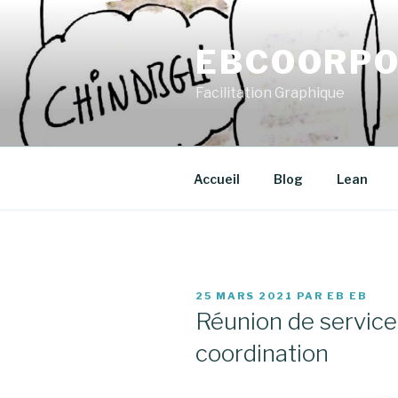
Aller
au
EBCOORPO
contenu
principal
Facilitation Graphique
Accueil
Blog
Lean
PUBLIÉ
25 MARS 2021
PAR
EB EB
LE
Réunion de servic
coordination