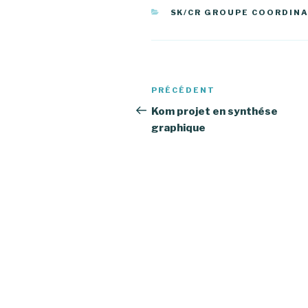
CATÉGORIES
SK/CR GROUPE COORDIN
Navigation
PRÉCÉDENT
Article
de
précédent
Kom projet en synthése
graphique
l’article