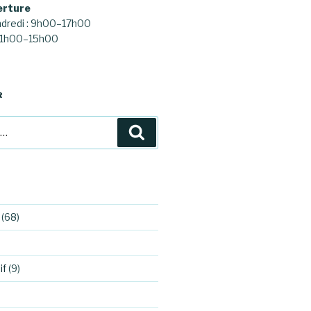
erture
ndredi : 9h00–17h00
 11h00–15h00
R
Recherche
(68)
if
(9)