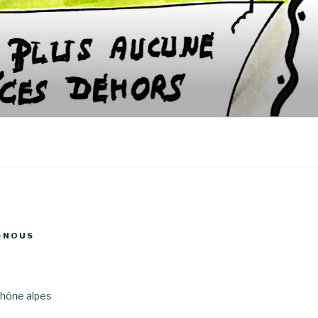
-NOUS
hône alpes