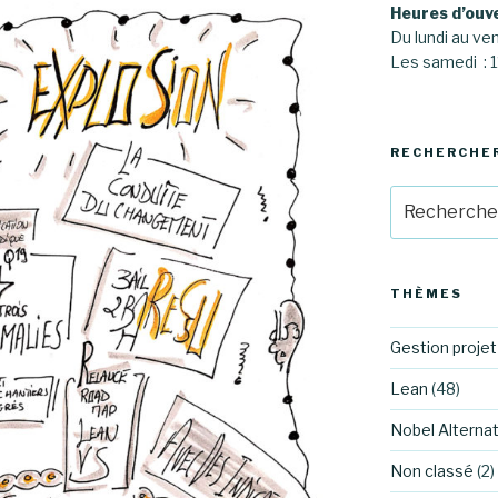
Heures d’ouv
Du lundi au ve
Les samedi :
RECHERCHE
Recherche
pour
:
THÈMES
Gestion projet
Lean
(48)
Nobel Alternat
Non classé
(2)