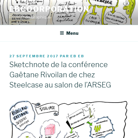
Aller
EBCOORPORATION
au
Facilitation Graphique
contenu
principal
Menu
PUBLIÉ
27 SEPTEMBRE 2017
PAR
EB EB
LE
Sketchnote de la conférence
Gaëtane Rivoilan de chez
Steelcase au salon de l’ARSEG