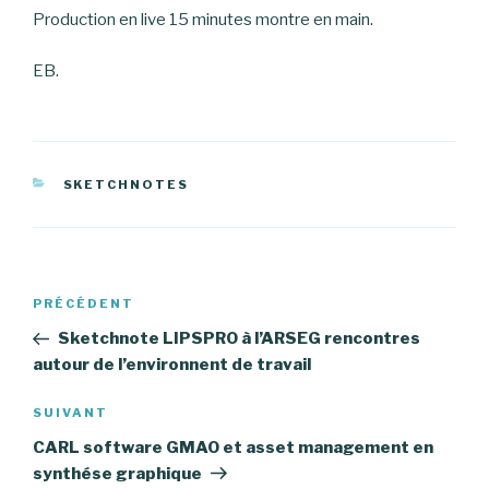
Production en live 15 minutes montre en main.
EB.
CATÉGORIES
SKETCHNOTES
Navigation
PRÉCÉDENT
Article
de
précédent
Sketchnote LIPSPRO à l’ARSEG rencontres
l’article
autour de l’environnent de travail
SUIVANT
Article
suivant
CARL software GMAO et asset management en
synthése graphique