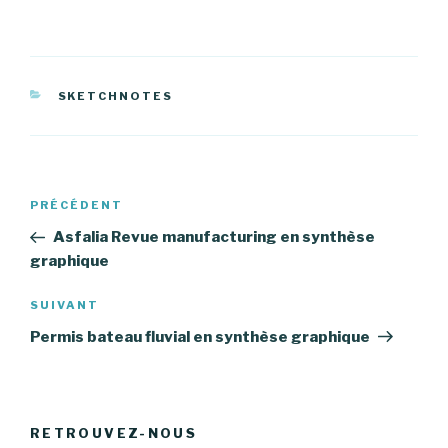
CATÉGORIES
SKETCHNOTES
Navigation
PRÉCÉDENT
Article
de
précédent
Asfalia Revue manufacturing en synthèse
l’article
graphique
SUIVANT
Article
suivant
Permis bateau fluvial en synthèse graphique
RETROUVEZ-NOUS