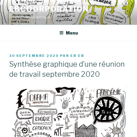
Aller
EBCOORPORATION
au
Facilitation Graphique
contenu
principal
Menu
PUBLIÉ
30 SEPTEMBRE 2020
PAR
EB EB
LE
Synthèse graphique d’une réunion
de travail septembre 2020