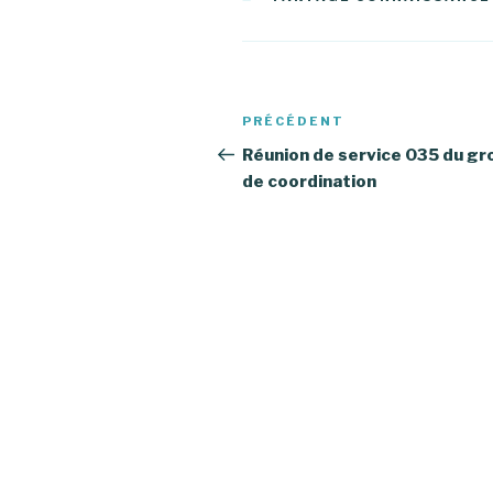
Navigation
PRÉCÉDENT
Article
de
précédent
Réunion de service 035 du g
de coordination
l’article