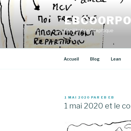
Aller
au
EBCOORPO
contenu
principal
Facilitation Graphique
Accueil
Blog
Lean
PUBLIÉ
1 MAI 2020
PAR
EB EB
LE
1 mai 2020 et le co