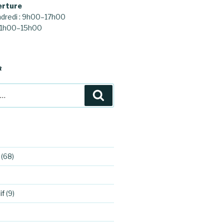
erture
ndredi : 9h00–17h00
 11h00–15h00
R
Recherche
(68)
if
(9)