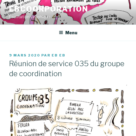
Aller
EBCOORPORATION
au
Facilitation Graphique
contenu
principal
Menu
PUBLIÉ
9 MARS 2020
PAR
EB EB
LE
Réunion de service 035 du groupe
de coordination