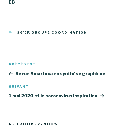
EB
CATÉGORIES
SK/CR GROUPE COORDINATION
Navigation
PRÉCÉDENT
Article
de
précédent
Revue Smartuca en synthèse graphique
l’article
SUIVANT
Article
suivant
1 mai 2020 et le coronavirus inspiration
RETROUVEZ-NOUS